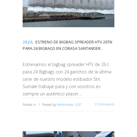
28 JUL
ESTRENO DE BIGBAG SPREADER HTV 26TN
PARA 24 BIGBAGS EN COBASA SANTANDER.
Estrenamos el bigbag spreader HTV de 26 t.
para 24 Bigbags con 24 ganchos de la última
serie de nuestro modelo estibador 5tn.
Sumale trabajar para y con vosotros es
siempre un auténtico placer....
0 Comments
Posted in
Posted by
Webmaster GOF